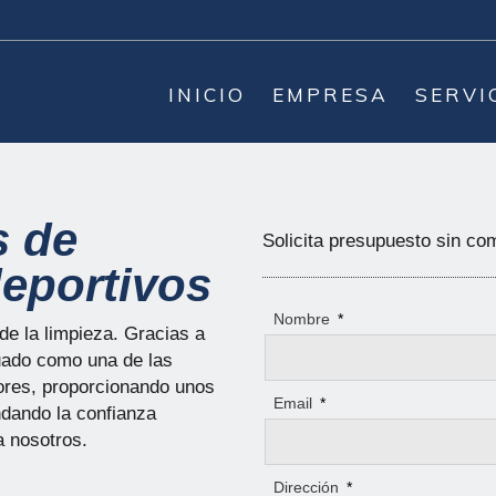
INICIO
EMPRESA
SERVI
s de
Solicita presupuesto sin c
deportivos
Nombre
*
de la limpieza. Gracias a
uado como una de las
ores, proporcionando unos
Email
*
ndando la confianza
a nosotros.
Dirección
*