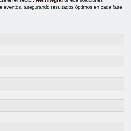
cia en el sector,
Net Integral
ofrece soluciones
 de eventos, asegurando resultados óptimos en cada fase