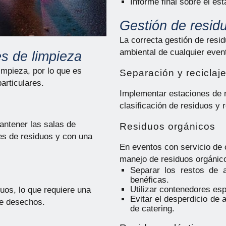
Informe final sobre el es
Gestión de resid
La correcta gestión de resi
ambiental de cualquier event
s de limpieza
impieza, por lo que es
Separación y reciclaj
articulares.
Implementar estaciones de r
clasificación de residuos y
antener las salas de
Residuos orgánicos
es de residuos y con una
En eventos con servicio de 
manejo de residuos orgánic
Separar los restos de 
benéficas.
Utilizar contenedores es
uos, lo que requiere una
Evitar el desperdicio de 
de desechos.
de catering.