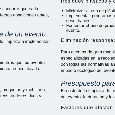
Residuos plásticos y
be asegurar que cada
Minimizar el uso de plást
rfectas condiciones antes,
Implementar programas d
desechables.
Fomentar el uso de produ
evento.
za de un evento
Eliminación responsa
de limpieza a implementar.
Para eventos de gran magni
especializadas en la recolec
ientras que los eventos
con todas las normativas am
inaria especializada.
impacto ecológico del event
Presupuesto para
, moquetas y mobiliario,
El coste de la limpieza de 
tensiva de residuos y
del evento, la duración y lo
Factores que afectan 